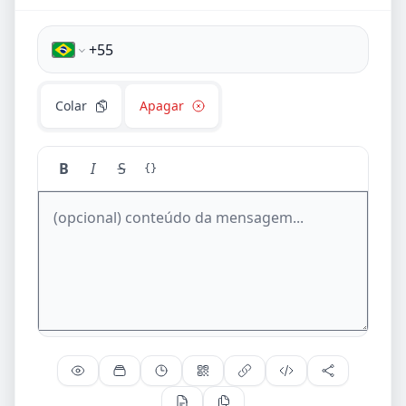
Colar
Apagar
B
I
S
{}