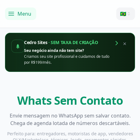
Menu
🇧🇷
Menu
Cedro Sites
·
SEM TAXA DE CRIAÇÃO
Seu negócio ainda não tem site?
Criamos seu site profissional e cuidamos de tudo
por R$199/mês.
Whats Sem Contato
Envie mensagem no WhatsApp sem salvar contato.
Chega de agenda lotada de números descartáveis.
Perfeito para: entregadores, motoristas de app, vendedores
OLX/Marketplace, técnicos, leads, orçamentos rápidos.