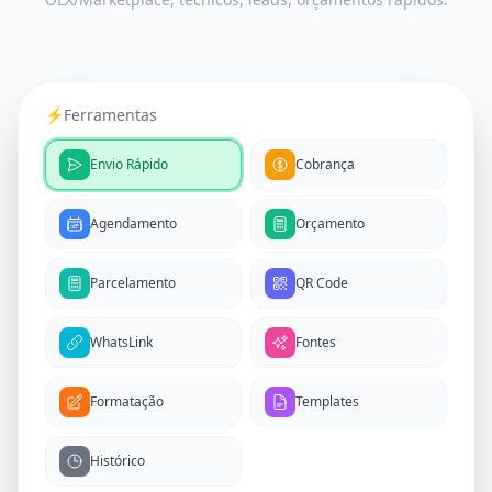
⚡
Ferramentas
Envio Rápido
Cobrança
Agendamento
Orçamento
Parcelamento
QR Code
WhatsLink
Fontes
Formatação
Templates
Histórico